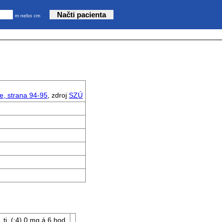
m nebo cm
e, strana 94-95
, zdroj
SZÚ
tj. (:4) 0 mg á 6 hod.