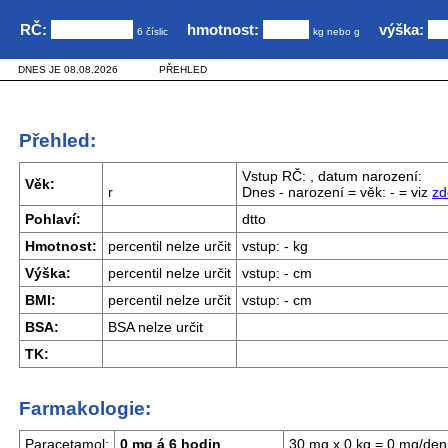
RČ:
hmotnost:
výška:
6 číslic
kg nebo g
DNES JE 08.08.2026
PŘEHLED
Přehled:
Vstup RČ: , datum narození:
Věk:
r
Dnes - narození = věk: - = viz
zd
Pohlaví:
dtto
Hmotnost:
percentil nelze určit
vstup: - kg
Výška:
percentil nelze určit
vstup: - cm
BMI:
percentil nelze určit
vstup: - cm
BSA:
BSA nelze určit
TK:
Farmakologie:
Paracetamol:
0 mg á 6 hodin
30 mg x 0 kg = 0 mg/den, 