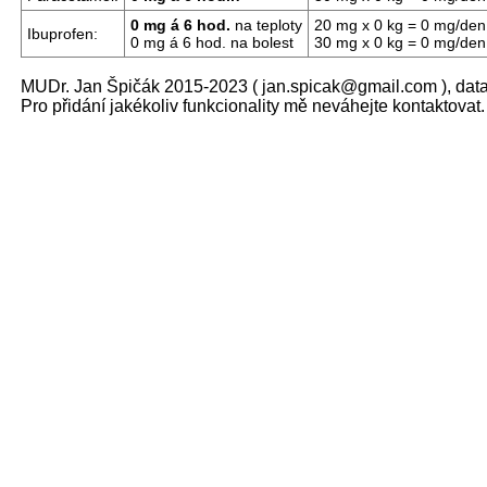
0 mg á 6 hod.
na teploty
20 mg x 0 kg = 0 mg/den, 
Ibuprofen:
0 mg á 6 hod. na bolest
30 mg x 0 kg = 0 mg/den, 
MUDr. Jan Špičák 2015-2023 (
jan.spicak@gmail.com ), data
Pro přidání jakékoliv funkcionality mě neváhejte kontaktovat.